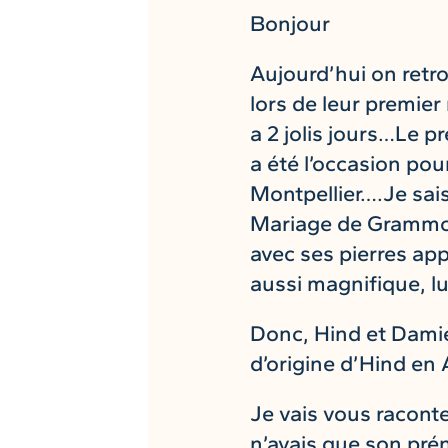
Bonjour
Aujourd’hui on retr
lors de leur premie
a 2 jolis jours…Le pr
a été l’occasion pou
Montpellier….Je sai
Mariage de Grammont
avec ses pierres app
aussi magnifique, l
Donc, Hind et Damien
d’origine d’Hind en 
Je vais vous racont
n’avais que son pré