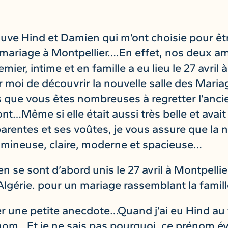
ouve Hind et Damien qui m’ont choisie pour ê
r mariage à Montpellier….En effet, nos deux a
emier, intime et en famille a eu lieu le 27 avril
r moi de découvrir la nouvelle salle des Maria
s que vous êtes nombreuses à regretter l’anci
…Même si elle était aussi très belle et avait
arentes et ses voûtes, je vous assure que la n
umineuse, claire, moderne et spacieuse…
 se sont d’abord unis le 27 avril à Montpellie
Algérie. pour un mariage rassemblant la famill
er une petite anecdote…Quand j’ai eu Hind au 
nom…Et je ne sais pas pourquoi, ce prénom é