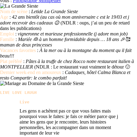
vous :
Photographe Montpellier
Nom de scène
:
Letide La Grande Sieste
Age
:
42 ans bientôt (au cas où mon anniversaire c est le 19/03 et j
adore recevoir des cadeaux 😉
(NDLR : oups, j’ai un peu de retard
dans les publications)
Emploi
:
vigneronne et marieuse professionnelle (j adore mon job)
Famille
:
Mariée 👰 à un homme formidable depuis … 18 ans 🎉🥰
maman de deux princesses
Vacances favorites
:
À la mer ou à la montagne du moment qu il fait
beau!!!
Plat préféré
:
Pâtes à la truffe de chez Rocco notre restaurant italien à
MONTPELLIER
(NDLR : Le restaurant vaut vraiment le détour 🙂
Dernier week-end en amoureux
:
Cadaques, hôtel Calma Blanca et
resto Compartir: le combo parfait!
LIVE LOVE LAUGH
Live
Les gens n achètent pas ce que vous faites mais
pourquoi vous le faites: je fais ce métier parce que j
aime les gens que je rencontre, leurs histoires
personnelles, les accompagner dans un moment
important de leur vie