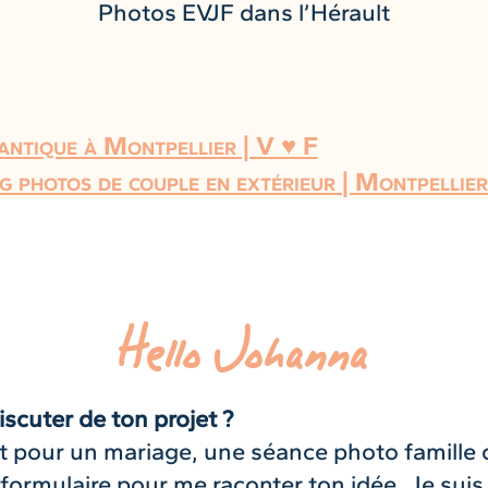
Photos EVJF dans l’Hérault
ntique à Montpellier | V ♥ F
g photos de couple en extérieur | Montpellier
Hello Johanna
iscuter de ton projet ?
t pour un mariage, une séance photo famille 
 formulaire pour me raconter ton idée. Je suis