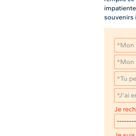
impatiente
souvenirs 
Je rech
Je suis