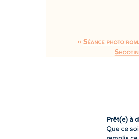
«
Séance photo roma
Shootin
Prêt(e) à d
Que ce soi
remplis ce