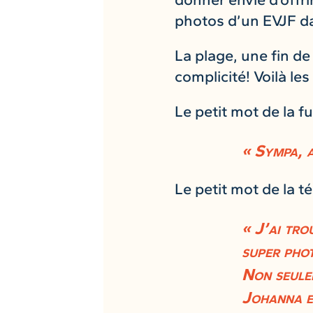
photos d’un EVJF da
La plage, une fin de
complicité! Voilà les
Le petit mot de la f
« Sympa, a
Le petit mot de la t
« J’ai tro
super phot
Non seulem
Johanna es