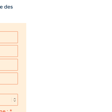
le des
ne :