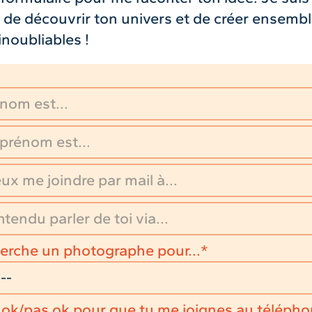
 de découvrir ton univers et de créer ensemb
inoubliables !
erche un photographe pour...
 ok/pas ok pour que tu me joignes au télépho