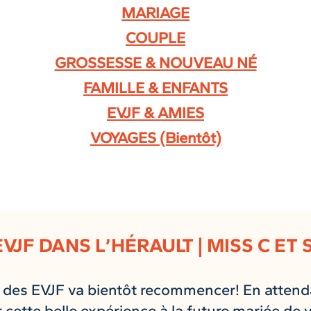
MARIAGE
COUPLE
GROSSESSE & NOUVEAU NÉ
FAMILLE & ENFANTS
EVJF & AMIES
VOYAGES (Bientôt)
VJF DANS L’HÉRAULT | MISS C ET 
 des EVJF va bientôt recommencer! En attend
r cette belle expérience à la future mariée de 