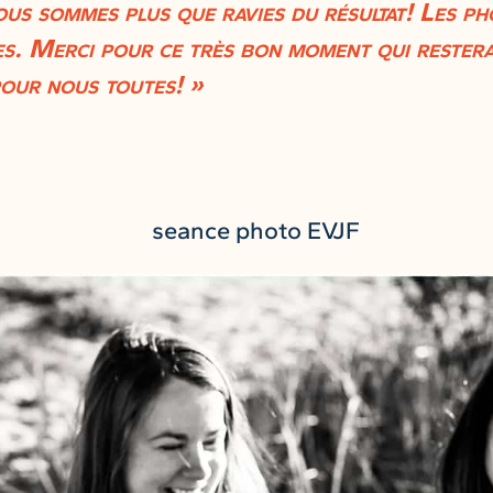
us sommes plus que ravies du résultat! Les ph
s. Merci pour ce très bon moment qui restera
our nous toutes! »