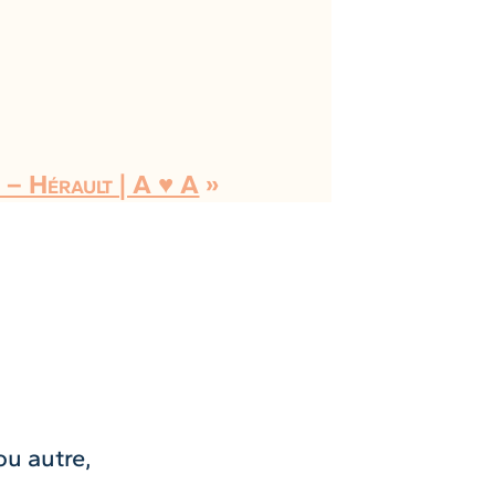
 – Hérault | A ♥ A
»
ou autre,