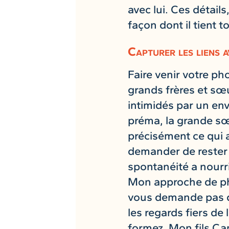
avec lui. Ces détail
façon dont il tient 
Capturer les liens a
Faire venir votre pho
grands frères et sœu
intimidés par un en
préma, la grande sœur
précisément ce qui a
demander de rester 
spontanéité a nourri
Mon approche de ph
vous demande pas de
les regards fiers de
formez. Mon fils Cam