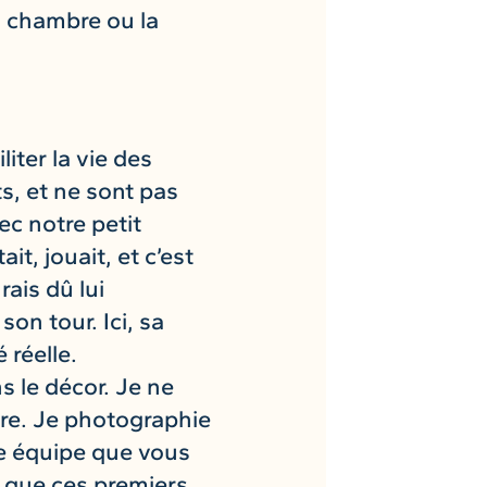
sa chambre ou la
iter la vie des
ts, et ne sont pas
c notre petit
it, jouait, et c’est
ais dû lui
n tour. Ici, sa
 réelle.
 le décor. Je ne
vre. Je photographie
lle équipe que vous
e que ces premiers