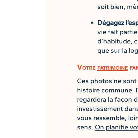
soit bien, mê
Dégagez l’esp
vie fait parti
d’habitude, c
que sur la lo
Votre
patrimoine
fam
Ces photos ne sont p
histoire commune. Da
regardera la façon d
investissement dans
vous ressemble, loin 
sens.
On planifie vo