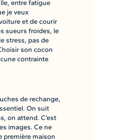
le, entre fatigue
ue je veux
voiture et de courir
s sueurs froides, le
de stress, pas de
 Choisir son cocon
ucune contrainte
couches de rechange,
ssentiel. On suit
as, on attend. C’est
les images. Ce ne
re première maison