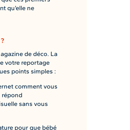
nt qu’elle ne
 ?
magazine de déco. La
ue votre reportage
ues points simples :
ternet comment vous
ui répond
isuelle sans vous
ature pour que bébé