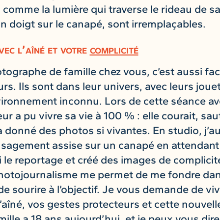
s, comme la lumière qui traverse le rideau de 
ton doigt sur le canapé, sont irremplaçables.
vec l’aîné et votre
complicité
tographe de famille chez vous, c’est aussi facil
rs. Ils sont dans leur univers, avec leurs joue
vironnement inconnu. Lors de cette séance ave
 a pu vivre sa vie à 100 % : elle courait, sauta
 donné des photos si vivantes. En studio, j’aur
sagement assise sur un canapé en attendant so
 le reportage et créé des images de complicité
otojournalisme me permet de me fondre dans
 sourire à l’objectif. Je vous demande de vi
 l’aîné, vos gestes protecteurs et cette nouve
ille a 18 ans aujourd’hui, et je peux vous dir