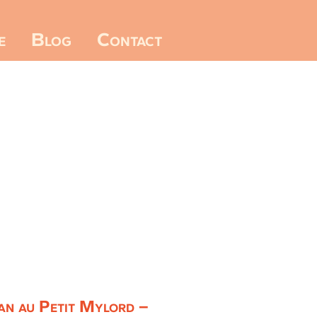
e
Blog
Contact
ran au Petit Mylord –