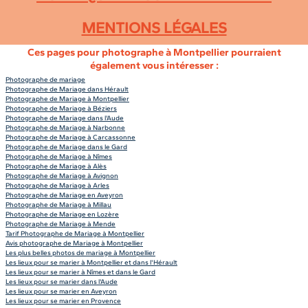
MENTIONS LÉGALES
Ces pages pour photographe à Montpellier pourraient
également vous intéresser :
Photographe de mariage
Photographe de Mariage dans Hérault
Photographe de Mariage à Montpellier
Photographe de Mariage à Béziers
Photographe de Mariage dans l'Aude
Photographe de Mariage à Narbonne
Photographe de Mariage à Carcassonne
Photographe de Mariage dans le Gard
Photographe de Mariage à Nîmes
Photographe de Mariage à Alès
Photographe de Mariage à Avignon
Photographe de Mariage à Arles
Photographe de Mariage en Aveyron
Photographe de Mariage à Millau
Photographe de Mariage en Lozère
Photographe de Mariage à Mende
Tarif Photographe de Mariage à Montpellier
Avis photographe de Mariage à Montpellier
Les plus belles photos de mariage à Montpellier
Les lieux pour se marier à Montpellier et dans l'Hérault
Les lieux pour se marier à Nîmes et dans le Gard
Les lieux pour se marier dans l'Aude
Les lieux pour se marier en Aveyron
Les lieux pour se marier en Provence