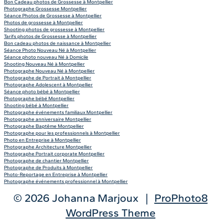
Bon Cadeau photos de Grossesse à Montpellier
Photographe Grossesse Montpellier
Séance Photos de Grossesse à Montpellier
Photos de grossesse à Montpellier
Shooting photos de grossesse à Montpellier
Tarifs photos de Grossesse à Montpellier
Bon cadeau photos de naissance à Montpellier
Séance Photo Nouveau Né à Montpellier
Séance photo nouveau Né à Domicile
Shooting Nouveau Né à Montpellier
Photographe Nouveau Né à Montpellier
Photographe de Portrait à Montpellier
Photographe Adolescent à Montpellier
Séance photo bébé à Montpellier
Photographe bébé Montpellier
Shooting bébé à Montpellier
Photographe événements familiaux Montpellier
Photographe anniversaire Montpellier
Photographe Baptême Montpellier
Photographe pour les professionnels à Montpellier
Photo en Entreprise à Montpellier
Photographe Architecture Montpellier
Photographe Portrait corporate Montpellier
Photographe de chantier Montpellier
Photographe de Produits à Montpellier
Photo-Reportage en Entreprise à Montpellier
Photographe événements professionnel à Montpellier
© 2026 Johanna Marjoux
|
ProPhoto8
WordPress Theme