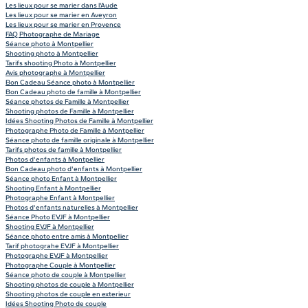
Les lieux pour se marier dans l'Aude
Les lieux pour se marier en Aveyron
Les lieux pour se marier en Provence
FAQ Photographe de Mariage
Séance photo à Montpellier
Shooting photo à Montpellier
Tarifs shooting Photo à Montpellier
Avis photographe à Montpellier
Bon Cadeau Séance photo à Montpellier
Bon Cadeau photo de famille à Montpellier
Séance photos de Famille à Montpellier
Shooting photos de Famille à Montpellier
Idées Shooting Photos de Famille à Montpellier
Photographe Photo de Famille à Montpellier
Séance photo de famille originale à Montpellier
Tarifs photos de famille à Montpellier
Photos d'enfants à Montpellier
Bon Cadeau photo d'enfants à Montpellier
Séance photo Enfant à Montpellier
Shooting Enfant à Montpellier
Photographe Enfant à Montpellier
Photos d'enfants naturelles à Montpellier
Séance Photo EVJF à Montpellier
Shooting EVJF à Montpellier
Séance photo entre amis à Montpellier
Tarif photograhe EVJF à Montpellier
Photographe EVJF à Montpellier
Photographe Couple à Montpellier
Séance photo de couple à Montpellier
Shooting photos de couple à Montpellier
Shooting photos de couple en exterieur
Idées Shooting Photo de couple