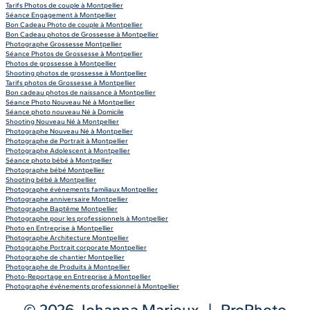
Tarifs Photos de couple à Montpellier
Séance Engagement à Montpellier
Bon Cadeau Photo de couple à Montpellier
Bon Cadeau photos de Grossesse à Montpellier
Photographe Grossesse Montpellier
Séance Photos de Grossesse à Montpellier
Photos de grossesse à Montpellier
Shooting photos de grossesse à Montpellier
Tarifs photos de Grossesse à Montpellier
Bon cadeau photos de naissance à Montpellier
Séance Photo Nouveau Né à Montpellier
Séance photo nouveau Né à Domicile
Shooting Nouveau Né à Montpellier
Photographe Nouveau Né à Montpellier
Photographe de Portrait à Montpellier
Photographe Adolescent à Montpellier
Séance photo bébé à Montpellier
Photographe bébé Montpellier
Shooting bébé à Montpellier
Photographe événements familiaux Montpellier
Photographe anniversaire Montpellier
Photographe Baptême Montpellier
Photographe pour les professionnels à Montpellier
Photo en Entreprise à Montpellier
Photographe Architecture Montpellier
Photographe Portrait corporate Montpellier
Photographe de chantier Montpellier
Photographe de Produits à Montpellier
Photo-Reportage en Entreprise à Montpellier
Photographe événements professionnel à Montpellier
© 2026 Johanna Marjoux
|
ProPhoto