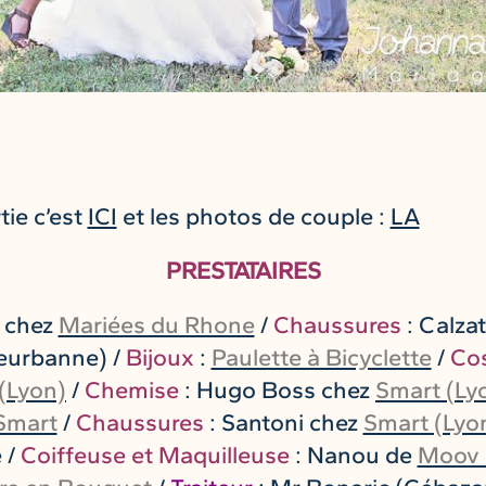
tie c’est
ICI
et les photos de couple :
LA
PRESTATAIRES
 chez
Mariées du Rhone
/
Chaussures
: Calza
leurbanne) /
Bijoux
:
Paulette à Bicyclette
/
Co
(Lyon)
/
Chemise
: Hugo Boss chez
Smart (Ly
Smart
/
Chaussures
: Santoni chez
Smart (Lyo
 /
Coiffeuse et Maquilleuse
: Nanou de
Moov 