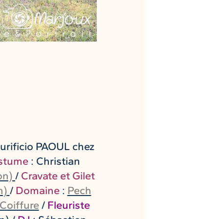
turificio PAOUL chez
stume
: Christian
on)
/
Cravate et Gilet
n)
/
Domaine
:
Pech
Coiffure
/
Fleuriste