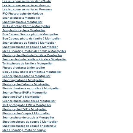
Les lieux pour se marier dans l'Aude
Les lieux pour se marier en Aveyron
Les lieux pour se marier en Provence
FAQ Photographe de Mariage
Séance photo à Montpellier
Shooting photo à Montpellier
Tarifs shooting Photo à Montpellier
Avis photographe à Montpellier
Bon Cadeau Séance photo à Montpellier
Bon Cadeau photo de famille à Montpellier
Séance photos de Famille à Montpellier
Shooting photos de Famille à Montpellier
Idées Shooting Photos de Famille à Montpellier
Photographe Photo de Famille à Montpellier
Séance photo de famille originale à Montpellier
Tarifs photos de famille à Montpellier
Photos d'enfants à Montpellier
Bon Cadeau photo d'enfants à Montpellier
Séance photo Enfant à Montpellier
Shooting Enfant à Montpellier
Photographe Enfant à Montpellier
Photos d'enfants naturelles à Montpellier
Séance Photo EVJF à Montpellier
Shooting EVJF à Montpellier
Séance photo entre amis à Montpellier
Tarif photograhe EVJF à Montpellier
Photographe EVJF à Montpellier
Photographe Couple à Montpellier
Séance photo de couple à Montpellier
Shooting photos de couple à Montpellier
Shooting photos de couple en exterieur
Idées Shooting Photo de couple