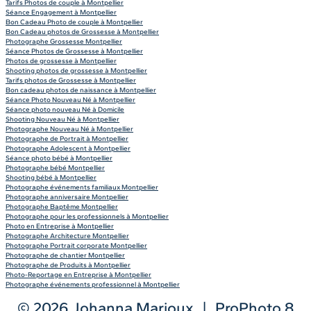
Tarifs Photos de couple à Montpellier
Séance Engagement à Montpellier
Bon Cadeau Photo de couple à Montpellier
Bon Cadeau photos de Grossesse à Montpellier
Photographe Grossesse Montpellier
Séance Photos de Grossesse à Montpellier
Photos de grossesse à Montpellier
Shooting photos de grossesse à Montpellier
Tarifs photos de Grossesse à Montpellier
Bon cadeau photos de naissance à Montpellier
Séance Photo Nouveau Né à Montpellier
Séance photo nouveau Né à Domicile
Shooting Nouveau Né à Montpellier
Photographe Nouveau Né à Montpellier
Photographe de Portrait à Montpellier
Photographe Adolescent à Montpellier
Séance photo bébé à Montpellier
Photographe bébé Montpellier
Shooting bébé à Montpellier
Photographe événements familiaux Montpellier
Photographe anniversaire Montpellier
Photographe Baptême Montpellier
Photographe pour les professionnels à Montpellier
Photo en Entreprise à Montpellier
Photographe Architecture Montpellier
Photographe Portrait corporate Montpellier
Photographe de chantier Montpellier
Photographe de Produits à Montpellier
Photo-Reportage en Entreprise à Montpellier
Photographe événements professionnel à Montpellier
© 2026 Johanna Marjoux
|
ProPhoto 8