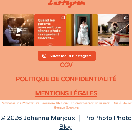
Instagram
Suivez moi sur Instagram
CGV
POLITIQUE DE CONFIDENTIALITÉ
MENTIONS LÉGALES
Photographe à Montpellier - Johanna Marjoux - Photoreportage de mariage - Rire & Bonne
Humeur Garantie
© 2026 Johanna Marjoux
|
ProPhoto Photo
Blog