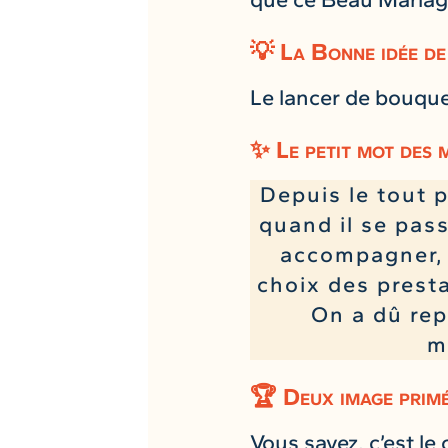
💡 La Bonne idée de
Le lancer de bouquet
✨ Le petit mot des 
Depuis le tout 
quand il se pass
accompagner, n
choix des presta
On a dû rep
m
🏆 Deux image primé
Vous savez, c’est le