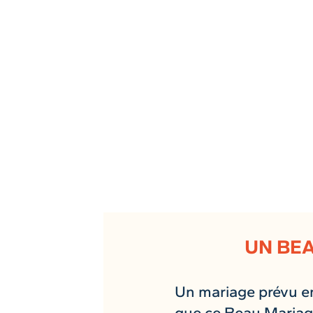
UN BEA
Un mariage prévu en
que ce Beau Mariag