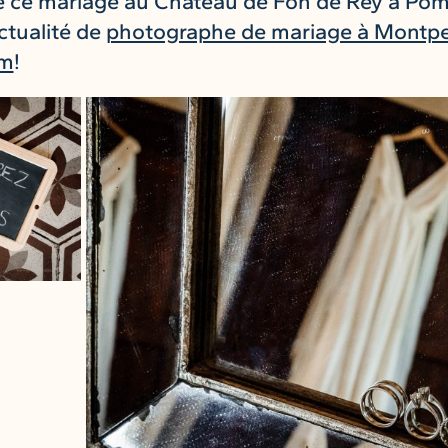
 ce mariage au Chateau de Fon de Rey à Pome
ctualité de
photographe de mariage à Montpelli
am
!