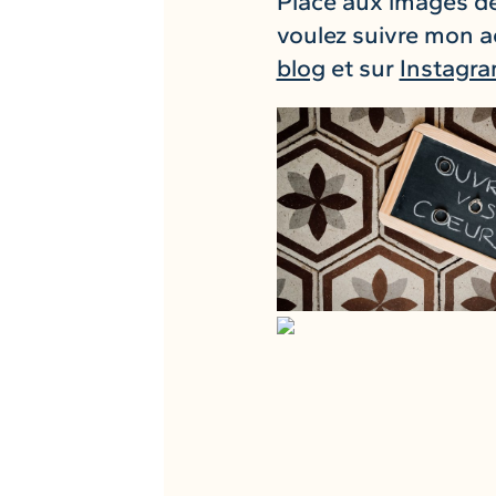
Place aux images de
voulez suivre mon a
blog
et sur
Instagr