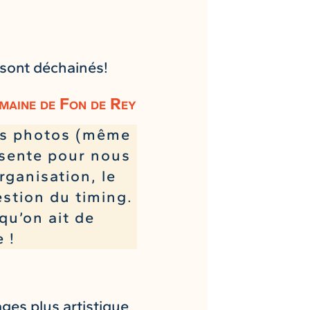
e sont déchainés!
omaine de Fon de Rey
des photos (même
sente pour nous
rganisation, le
estion du timing.
qu’on ait de
 !
ages plus artistique