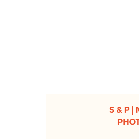
S & P 
PHOT