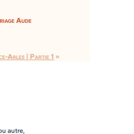
riage Aude
ce-Arles | Partie 1
»
ou autre,