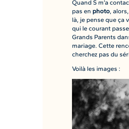
Quand S m’a contac
pas en
photo
, alor
là, je pense que ça v
qui le courant pass
Grands Parents dans u
mariage. Cette renco
cherchez pas du sér
Voilà les images :