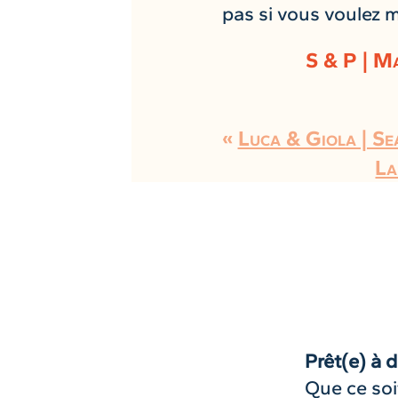
pas si vous voulez m
S & P | M
«
Luca & Giola | Sea
La
Prêt(e) à d
Que ce soi